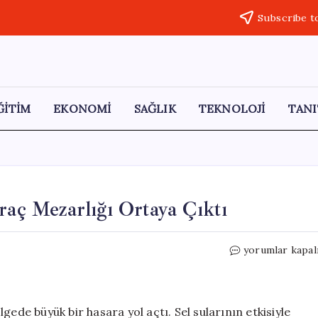
Subscribe t
ĞİTİM
EKONOMİ
SAĞLIK
TEKNOLOJİ
TANI
raç Mezarlığı Ortaya Çıktı
Havza’da
yorumlar kapal
Sel
Felaketi
Sonrası
Araç
gede büyük bir hasara yol açtı. Sel sularının etkisiyle