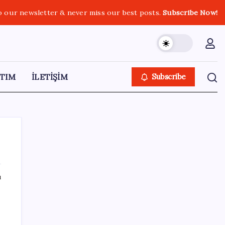
o our newsletter & never miss our best posts.
Subscribe Now!
TIM
İLETİŞİM
Subscribe
ı
SON YAZILAR
Yeni iPhone Modelleri Apple Tarihinin En
Yüksek Fiyatıyla Geliyor