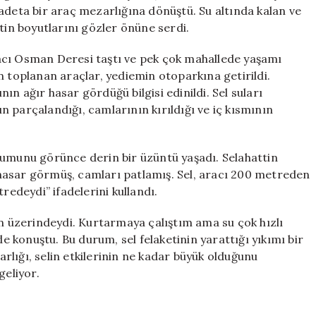
Mezarlığı
adeta bir araç mezarlığına dönüştü. Su altında kalan ve
Ortaya
tin boyutlarını gözler önüne serdi.
Çıktı
için
acı Osman Deresi taştı ve pek çok mahallede yaşamı
n toplanan araçlar, yediemin otoparkına getirildi.
n ağır hasar gördüğü bilgisi edinildi. Sel suları
 parçalandığı, camlarının kırıldığı ve iç kısmının
rumunu görünce derin bir üzüntü yaşadı. Selahattin
hasar görmüş, camları patlamış. Sel, aracı 200 metreden
redeydi” ifadelerini kullandı.
un üzerindeydi. Kurtarmaya çalıştım ama su çok hızlı
de konuştu. Bu durum, sel felaketinin yarattığı yıkımı bir
lığı, selin etkilerinin ne kadar büyük olduğunu
geliyor.