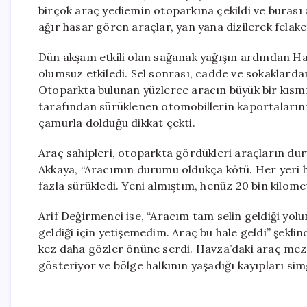
birçok araç yediemin otoparkına çekildi ve burası 
ağır hasar gören araçlar, yan yana dizilerek felake
Dün akşam etkili olan sağanak yağışın ardından H
olumsuz etkiledi. Sel sonrası, cadde ve sokaklarda
Otoparkta bulunan yüzlerce aracın büyük bir kısmını
tarafından sürüklenen otomobillerin kaportalarının
çamurla dolduğu dikkat çekti.
Araç sahipleri, otoparkta gördükleri araçların du
Akkaya, “Aracımın durumu oldukça kötü. Her yeri 
fazla sürükledi. Yeni almıştım, henüz 20 bin kilomet
Arif Değirmenci ise, “Aracım tam selin geldiği yol
geldiği için yetişemedim. Araç bu hale geldi” şeklin
kez daha gözler önüne serdi. Havza’daki araç mezar
gösteriyor ve bölge halkının yaşadığı kayıpları sim