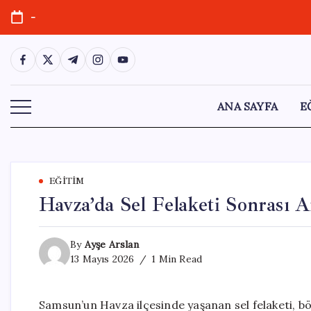
Skip
-
to
content
https://www.facebook.com/
https://twitter.com/
https://t.me/
https://www.instagram.com/
https://youtube.com/
ANA SAYFA
E
EĞITIM
Havza’da Sel Felaketi Sonrası A
By
Ayşe Arslan
13 Mayıs 2026
1 Min Read
Samsun’un Havza ilçesinde yaşanan sel felaketi, böl