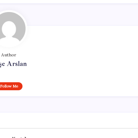
Author
şe Arslan
Follow Me