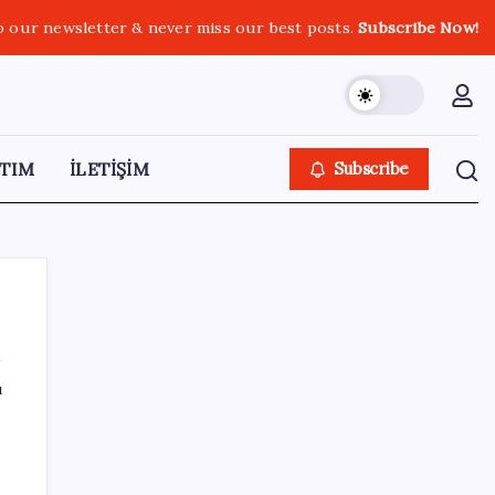
o our newsletter & never miss our best posts.
Subscribe Now!
TIM
İLETİŞİM
Subscribe
ı
SON YAZILAR
Yeni iPhone Modelleri Apple Tarihinin En
Yüksek Fiyatıyla Geliyor