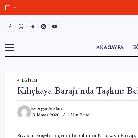
Skip
-
to
content
https://www.facebook.com/
https://twitter.com/
https://t.me/
https://www.instagram.com/
https://youtube.com/
ANA SAYFA
E
EĞITIM
Kılıçkaya Barajı’nda Taşkın: Bel
By
Ayşe Arslan
13 Mayıs 2026
1 Min Read
Sivas’ın Suşehri ilçesinde bulunan Kılıçkaya Barajı