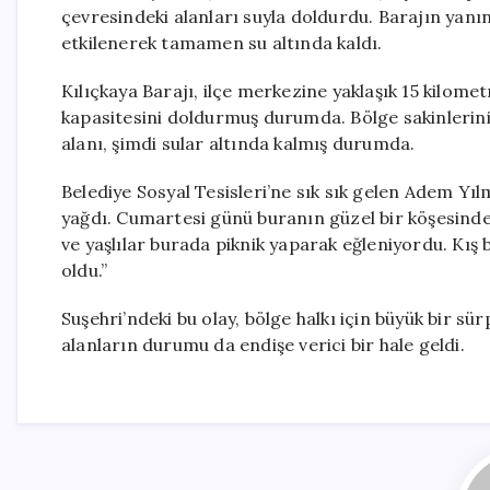
çevresindeki alanları suyla doldurdu. Barajın yanı
etkilenerek tamamen su altında kaldı.
Kılıçkaya Barajı, ilçe merkezine yaklaşık 15 kilome
kapasitesini doldurmuş durumda. Bölge sakinlerinin
alanı, şimdi sular altında kalmış durumda.
Belediye Sosyal Tesisleri’ne sık sık gelen Adem Yı
yağdı. Cumartesi günü buranın güzel bir köşesinde
ve yaşlılar burada piknik yaparak eğleniyordu. Kı
oldu.”
Suşehri’ndeki bu olay, bölge halkı için büyük bir sü
alanların durumu da endişe verici bir hale geldi.