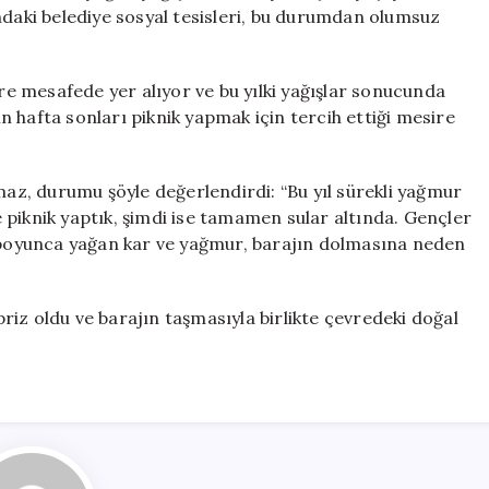
Sular
ndaki belediye sosyal tesisleri, bu durumdan olumsuz
Altında
Kaldı
için
tre mesafede yer alıyor ve bu yılki yağışlar sonucunda
 hafta sonları piknik yapmak için tercih ettiği mesire
lmaz, durumu şöyle değerlendirdi: “Bu yıl sürekli yağmur
 piknik yaptık, şimdi ise tamamen sular altında. Gençler
ş boyunca yağan kar ve yağmur, barajın dolmasına neden
rpriz oldu ve barajın taşmasıyla birlikte çevredeki doğal