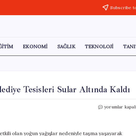
Subscribe t
ĞİTİM
EKONOMİ
SAĞLIK
TEKNOLOJİ
TANI
ediye Tesisleri Sular Altında Kaldı
Kılıçkaya
yorumlar kapal
Barajı’nda
Taşkın:
Belediye
Tesisleri
, etkili olan yoğun yağışlar nedeniyle taşma yaşayarak