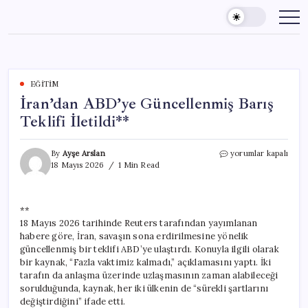
Skip
to
content
EĞITIM
İran’dan ABD’ye Güncellenmiş Barış
Teklifi İletildi**
İran’dan
By
Ayşe Arslan
yorumlar kapalı
ABD’ye
18 Mayıs 2026
1 Min Read
Güncellenmiş
Barış
Teklifi
**
İletildi**
18 Mayıs 2026 tarihinde Reuters tarafından yayımlanan
için
habere göre, İran, savaşın sona erdirilmesine yönelik
güncellenmiş bir teklifi ABD’ye ulaştırdı. Konuyla ilgili olarak
bir kaynak, “Fazla vaktimiz kalmadı,” açıklamasını yaptı. İki
tarafın da anlaşma üzerinde uzlaşmasının zaman alabileceği
sorulduğunda, kaynak, her iki ülkenin de “sürekli şartlarını
değiştirdiğini” ifade etti.