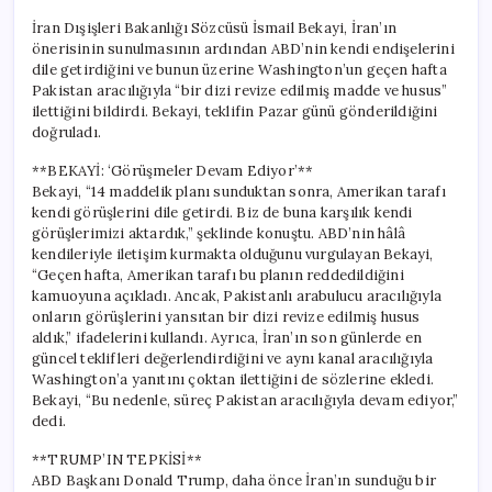
İran Dışişleri Bakanlığı Sözcüsü İsmail Bekayi, İran’ın
önerisinin sunulmasının ardından ABD’nin kendi endişelerini
dile getirdiğini ve bunun üzerine Washington’un geçen hafta
Pakistan aracılığıyla “bir dizi revize edilmiş madde ve husus”
ilettiğini bildirdi. Bekayi, teklifin Pazar günü gönderildiğini
doğruladı.
**BEKAYİ: ‘Görüşmeler Devam Ediyor’**
Bekayi, “14 maddelik planı sunduktan sonra, Amerikan tarafı
kendi görüşlerini dile getirdi. Biz de buna karşılık kendi
görüşlerimizi aktardık,” şeklinde konuştu. ABD’nin hâlâ
kendileriyle iletişim kurmakta olduğunu vurgulayan Bekayi,
“Geçen hafta, Amerikan tarafı bu planın reddedildiğini
kamuoyuna açıkladı. Ancak, Pakistanlı arabulucu aracılığıyla
onların görüşlerini yansıtan bir dizi revize edilmiş husus
aldık,” ifadelerini kullandı. Ayrıca, İran’ın son günlerde en
güncel teklifleri değerlendirdiğini ve aynı kanal aracılığıyla
Washington’a yanıtını çoktan ilettiğini de sözlerine ekledi.
Bekayi, “Bu nedenle, süreç Pakistan aracılığıyla devam ediyor,”
dedi.
**TRUMP’IN TEPKİSİ**
ABD Başkanı Donald Trump, daha önce İran’ın sunduğu bir