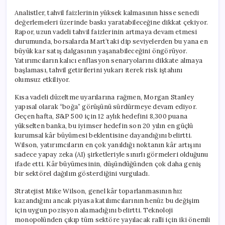
Analistler, tahvil faizlerinin yüksek kalmasının hisse senedi
değerlemeleri üzerinde baskı yaratabileceğine dikkat çekiyor.
Rapor, uzun vadeli tahvil faizlerinin artmaya devam etmesi
durumunda, borsalarda Mart’taki dip seviyelerden bu yana en
büyük kar satış dalgasının yaşanabileceğini öngörüyor.
Yatırımcıların kalıcı enflasyon senaryolarını dikkate almaya
başlaması, tahvil getirilerini yukarı iterek risk iştahını
olumsuz etkiliyor.
Kısa vadeli düzeltme uyarılarına rağmen, Morgan Stanley
yapısal olarak “boğa” görüşünü sürdürmeye devam ediyor.
Geçen hafta, S&P 500 için 12 aylık hedefini 8,300 puana
yükselten banka, bu iyimser hedefin son 20 yılın en güçlü
kurumsal kâr büyümesi beklentisine dayandığını belirtti.
Wilson, yatırımcıların en çok yanıldığı noktanın kâr artışını
sadece yapay zeka (AI) şirketleriyle sınırlı görmeleri olduğunu
ifade etti. Kâr büyümesinin, düşündüğünden çok daha geniş
bir sektörel dağılım gösterdiğini vurguladı.
Stratejist Mike Wilson, genel kâr toparlanmasının hız
kazandığını ancak piyasa katılımcılarının henüz bu değişim
için uygun pozisyon alamadığını belirtti. Teknoloji
monopolünden çıkıp tüm sektöre yayılacak ralli için iki önemli