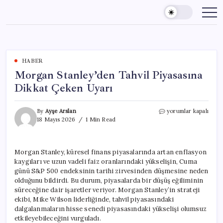
Skip
to
content
HABER
Morgan Stanley’den Tahvil Piyasasına
Dikkat Çeken Uyarı
Morgan
By
Ayşe Arslan
yorumlar kapalı
Stanley’den
18 Mayıs 2026
1 Min Read
Tahvil
Piyasasına
Dikkat
Morgan Stanley, küresel finans piyasalarında artan enflasyon
Çeken
kaygıları ve uzun vadeli faiz oranlarındaki yükselişin, Cuma
Uyarı
için
günü S&P 500 endeksinin tarihi zirvesinden düşmesine neden
olduğunu bildirdi. Bu durum, piyasalarda bir düşüş eğiliminin
süreceğine dair işaretler veriyor. Morgan Stanley’in strateji
ekibi, Mike Wilson liderliğinde, tahvil piyasasındaki
dalgalanmaların hisse senedi piyasasındaki yükselişi olumsuz
etkileyebileceğini vurguladı.