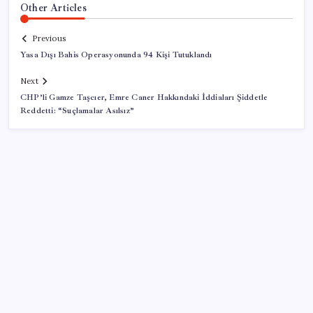
Other Articles
Previous
Yasa Dışı Bahis Operasyonunda 94 Kişi Tutuklandı
Next
CHP’li Gamze Taşcıer, Emre Caner Hakkındaki İddiaları Şiddetle
Reddetti: “Suçlamalar Asılsız”
SON YAZILAR
TCMB, yılın üçüncü enflasyon raporunu 13 Ağustos’ta
açıklayacak