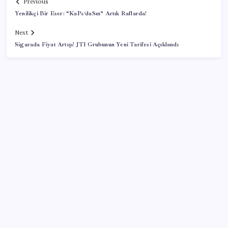
Previous
Yenilikçi Bir Eser: “KaPı/daSın” Artık Raflarda!
Next
Sigarada Fiyat Artışı! JTI Grubunun Yeni Tarifesi Açıklandı
SON YAZILAR
Huawei Nova 16 SE 8500mAh Batarya ve Uydu
Bağlantısı ile Tanıtıldı
ABD ile ticaret gerilimine rağmen artış: Çin malları
tüm dünyayı sarıyor