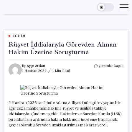
Skip
to
content
EĞITIM
Rüşvet İddialarıyla Görevden Alınan
Hakim Üzerine Soruşturma
Rüşvet
By
Ayşe Arslan
yorumlar kapalı
İddialarıyla
2 Haziran 2026
1 Min Read
Görevden
Alınan
Hakim
Üzerine
Soruşturma
için
2 Haziran 2026 tarihinde Adana Adliyesi’nde görev yapan bir
ağır ceza mahkemesi hakimi, rüşvet ve usulsüz tahliye
iddialarıyla gündeme geldi. Hakimler ve Savcılar Kurulu (HSK),
bu iddiaların ardından hakim hakkında inceleme başlatarak,
geçici olarak görevden uzaklaştırılmasına karar verdi.