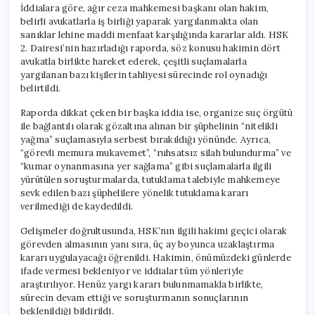
İddialara göre, ağır ceza mahkemesi başkanı olan hakim,
belirli avukatlarla iş birliği yaparak yargılanmakta olan
sanıklar lehine maddi menfaat karşılığında kararlar aldı. HSK
2. Dairesi’nin hazırladığı raporda, söz konusu hakimin dört
avukatla birlikte hareket ederek, çeşitli suçlamalarla
yargılanan bazı kişilerin tahliyesi sürecinde rol oynadığı
belirtildi.
Raporda dikkat çeken bir başka iddia ise, organize suç örgütü
ile bağlantılı olarak gözaltına alınan bir şüphelinin “nitelikli
yağma” suçlamasıyla serbest bırakıldığı yönünde. Ayrıca,
“görevli memura mukavemet”, “ruhsatsız silah bulundurma” ve
“kumar oynanmasına yer sağlama” gibi suçlamalarla ilgili
yürütülen soruşturmalarda, tutuklama talebiyle mahkemeye
sevk edilen bazı şüphelilere yönelik tutuklama kararı
verilmediği de kaydedildi.
Gelişmeler doğrultusunda, HSK’nın ilgili hakimi geçici olarak
görevden almasının yanı sıra, üç ay boyunca uzaklaştırma
kararı uygulayacağı öğrenildi. Hakimin, önümüzdeki günlerde
ifade vermesi bekleniyor ve iddialar tüm yönleriyle
araştırılıyor. Henüz yargı kararı bulunmamakla birlikte,
sürecin devam ettiği ve soruşturmanın sonuçlarının
beklenildiği bildirildi.