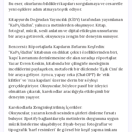
Bu eser, okurlarını bildikleri kapıları sorgulamaya ve cesaretle
yeni eşiklere adım atmaya teşvik ediyor.
Kitapyurdu Doğrudan Yayıncılık (KİDY) tarafından yayımlanan
“KaPı/daSın”, yalnızca metinlerden oluşmuyor. Kitap,
fotoğraf, müzik, sesli anlatım ve dijital etkileşim unsurlarını
bir araya getirerek, okuyucuya zengin bir deneyim sunuyor.
Benzersiz Röportajlarla Kapıların Sırlarını Keşfedin:
“KaPı/daSın” kitabının en dikkat çekici özelliklerinden biri,
‘kapı’ kavramını derinlemesine ele alan sıradışı röportajlar.
Yazar Evren Keskin, kitabında bir çilingirle mesleğinin
inceliklerini paylaşırken, metaforik bir düzlemde ‘Eşik Cini’ ile
bir araya geliyor. Ayrıca, yapay zeka (ChatGPT) ile ‘etik
kilitler’ ve ‘rıza kapıları’ üzerine derin bir söyleşi
gerçekleştiriyor. Okuyucular, böylece pasif bir izleyici
olmaktan çıkarak, karekodlar aracılığıyla etkileşimli bir
deneyim yaşıyor.
Karekodlarla Zenginleştirilmiş İçerikler:
Okuyucular, yazarın kendi sesinden şiirleri dinleme fırsatı
buluyor. Spotify bağlantılarıyla metinlerin duygusuna uygun
müzik listelerine ulaşabiliyor. Siyah-beyaz fotoğraflar ve
tipografik ‘harf resimleri’ ile görsel bir keşif yapma imkanı