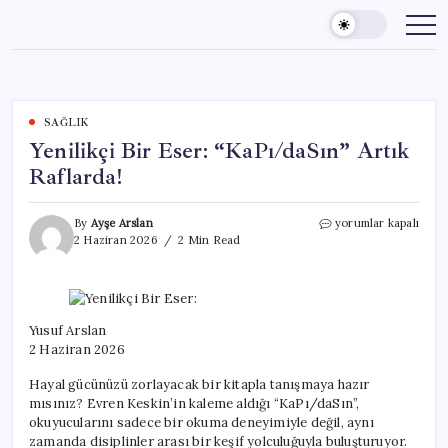
Skip
to
content
SAĞLIK
Yenilikçi Bir Eser: “KaPı/daSın” Artık
Raflarda!
Yenilikçi
By
Ayşe Arslan
yorumlar kapalı
Bir
2 Haziran 2026
2 Min Read
Eser:
“KaPı/daSın”
Artık
Raflarda!
için
Yusuf Arslan
2 Haziran 2026
Hayal gücünüzü zorlayacak bir kitapla tanışmaya hazır
mısınız? Evren Keskin’in kaleme aldığı “KaPı/daSın”,
okuyucularını sadece bir okuma deneyimiyle değil, aynı
zamanda disiplinler arası bir keşif yolculuğuyla buluşturuyor.